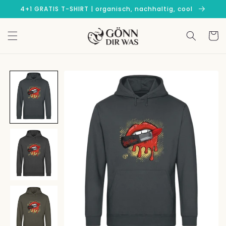
Direkt
4+1 GRATIS T-SHIRT | organisch, nachhaltig, cool
zum
Inhalt
Warenko