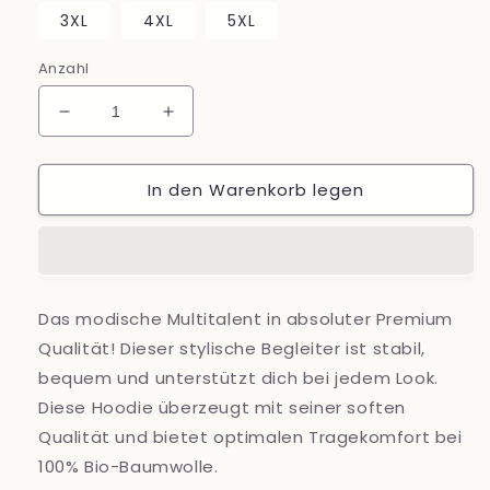
3XL
4XL
5XL
Anzahl
Verringere
Erhöhe
die
die
Menge
Menge
In den Warenkorb legen
für
für
Simply
Simply
Woman
Woman
|
|
Dark
Dark
-
-
Das modische Multitalent in absoluter Premium
Unisex
Unisex
Qualität! Dieser stylische Begleiter ist stabil,
organic
organic
Hoodie,
Hoodie,
bequem und unterstützt dich bei jedem Look.
in
in
Diese Hoodie überzeugt mit seiner soften
mehreren
mehreren
Qualität und bietet optimalen Tragekomfort bei
Farben
Farben
100% Bio-Baumwolle.