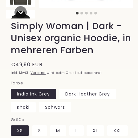
Simply Woman | Dark -
Unisex organic Hoodie, in
mehreren Farben
Normaler
€49,90 EUR
Preis
inkl. MwSt.
Versand
wird beim Checkout berechnet
Farbe
India Ink Grey
Dark Heather Grey
Khaki
Schwarz
Größe
XS
S
M
L
XL
XXL