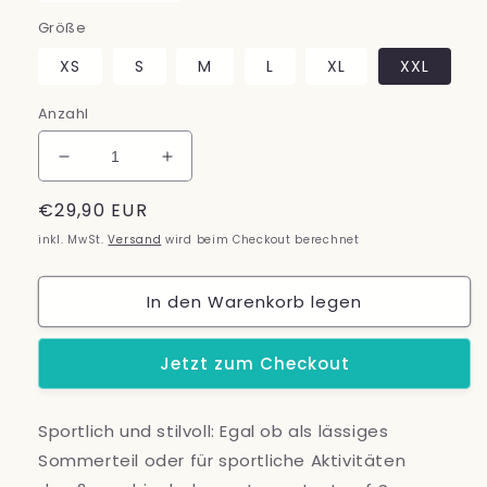
Größe
XS
S
M
L
XL
XXL
Anzahl
Verringere
Erhöhe
die
die
Normaler
€29,90 EUR
Menge
Menge
für
für
Preis
inkl. MwSt.
Versand
wird beim Checkout berechnet
I
I
am
am
In den Warenkorb legen
with
with
you
you
-
-
Jetzt zum Checkout
Damen
Damen
organic
organic
Tanktop,
Tanktop,
Sportlich und stilvoll: Egal ob als lässiges
in
in
Sommerteil oder für sportliche Aktivitäten
mehreren
mehreren
Farber,
Farber,