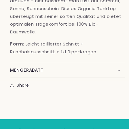
draußen – hier bekommt man Lust auf Sommer,
100%
100%
Sonne, Sonnenschein. Dieses Organic Tanktop
Bio-
Bio-
überzeugt mit seiner soften Qualität und bietet
Baumwolle
Baumwolle
optimalen Tragekomfort bei 100% Bio-
Baumwolle.
Form:
Leicht taillierter Schnitt +
Rundhalsausschnitt + 1x1 Ripp-Kragen
MENGERABATT
Share