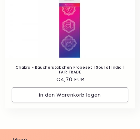
Chakra - Räucherstäbchen Probeset | Soul of India |
FAIR TRADE
Normaler
€4,70 EUR
Preis
In den Warenkorb legen
Menü