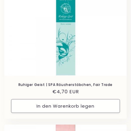
Ruhiger Geist | SPA Räucherstäbchen, Fair Trade
Normaler
€4,70 EUR
Preis
In den Warenkorb legen