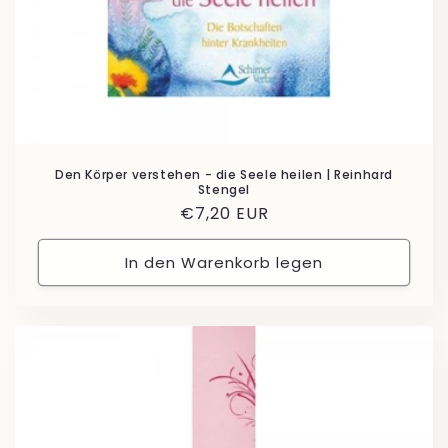
Den Körper verstehen - die Seele heilen | Reinhard
Stengel
Normaler
€7,20 EUR
Preis
In den Warenkorb legen