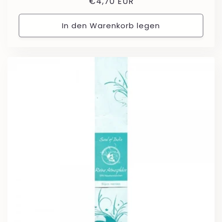
Normaler
€4,70 EUR
Preis
In den Warenkorb legen