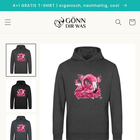
Direkt
4+1 GRATIS T-SHIRT | organisch, nachhaltig, cool
zum
Inhalt
Warenko