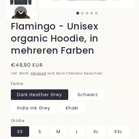
Flamingo - Unisex
organic Hoodie, in
mehreren Farben
Normaler
€49,90 EUR
Preis
inkl. MwSt.
Versand
wird beim Checkout berechnet
Farbe
Dark Heather Grey
Schwarz
India Ink Grey
Khaki
Größe
XS
S
M
L
XL
XXL