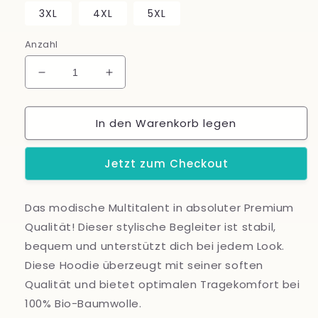
3XL
4XL
5XL
Anzahl
Verringere
Erhöhe
die
die
Menge
Menge
In den Warenkorb legen
für
für
Flamingo
Flamingo
-
-
Jetzt zum Checkout
Unisex
Unisex
organic
organic
Hoodie,
Hoodie,
Das modische Multitalent in absoluter Premium
in
in
Qualität! Dieser stylische Begleiter ist stabil,
mehreren
mehreren
Farben
Farben
bequem und unterstützt dich bei jedem Look.
Diese Hoodie überzeugt mit seiner soften
Qualität und bietet optimalen Tragekomfort bei
100% Bio-Baumwolle.