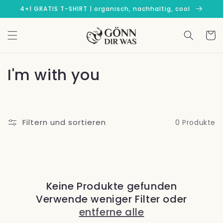
Direkt
4+1 GRATIS T-SHIRT | organisch, nachhaltig, cool
zum
Inhalt
Warenko
K
I'm with you
a
t
Filtern und sortieren
0 Produkte
e
g
o
Keine Produkte gefunden
r
Verwende weniger Filter oder
i
entferne alle