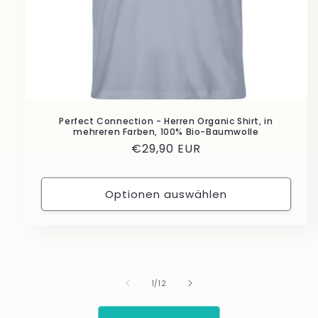
Perfect Connection - Herren Organic Shirt, in
mehreren Farben, 100% Bio-Baumwolle
Normaler
€29,90 EUR
Preis
Optionen auswählen
von
1
/
12