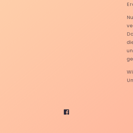
Er
Nu
ve
Da
di
un
ge
Wi
Um
Facebook