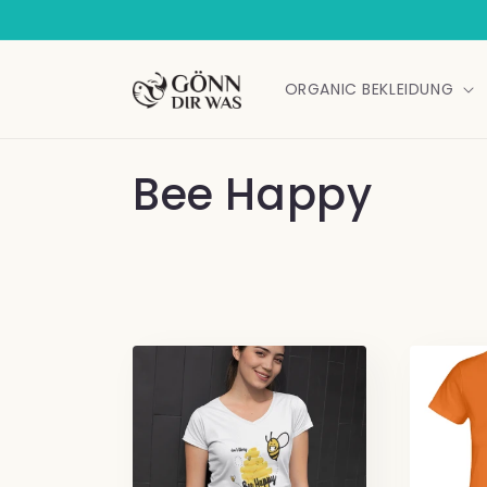
Direkt
zum
Inhalt
ORGANIC BEKLEIDUNG
K
Bee Happy
a
t
e
g
o