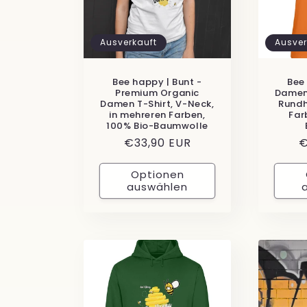
r
Ausverkauft
Ausver
i
Bee happy | Bunt -
Bee
e
Premium Organic
Damen 
Damen T-Shirt, V-Neck,
Rundh
in mehreren Farben,
Far
:
100% Bio-Baumwolle
Normaler
€33,90 EUR
N
€
Preis
P
Optionen
auswählen