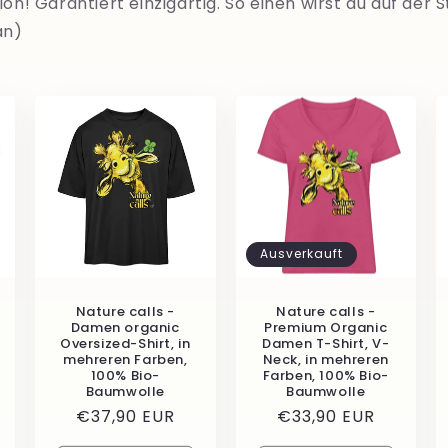
ion! Garantiert einzigartig. So einen wirst du auf der
an)
Ausverkauft
Nature calls -
Nature calls -
Damen organic
Premium Organic
Oversized-Shirt, in
Damen T-Shirt, V-
mehreren Farben,
Neck, in mehreren
100% Bio-
Farben, 100% Bio-
Baumwolle
Baumwolle
Normaler
€37,90 EUR
Normaler
€33,90 EUR
Preis
Preis