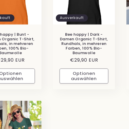
kauft
Ausverkauft
 happy | Bunt -
Bee happy | Dark -
Organic T-Shirt,
Damen Organic T-Shirt,
als, in mehreren
Rundhals, in mehreren
ben, 100% Bio-
Farben, 100% Bio-
Baumwolle
Baumwolle
ormaler
29,90 EUR
Normaler
€29,90 EUR
reis
Preis
Optionen
Optionen
auswählen
auswählen