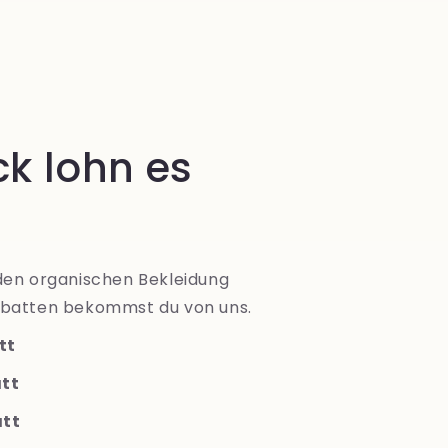
k lohn es
den organischen Bekleidung
bbatten bekommst du von uns.
tt
att
att