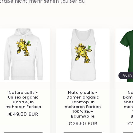
 Straße nicht mehr sehen (außer du
Ausv
Nature calls -
Nature calls -
Na
Unisex organic
Damen organic
Dame
Hoodie, in
Tanktop, in
Shir
mehreren Farben
mehreren Farben
meh
100% Bio-
Normaler
€49,00 EUR
Baumwolle
Preis
Normaler
€29,90 EUR
N
€
Preis
Pr