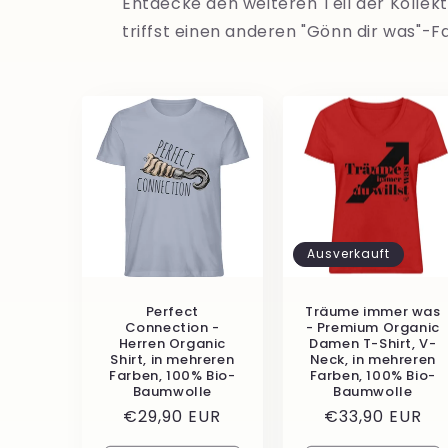
Entdecke den weiteren Teil der Kollekt
triffst einen anderen "Gönn dir was"-F
Ausverkauft
Perfect
Träume immer was
Connection -
- Premium Organic
Herren Organic
Damen T-Shirt, V-
Shirt, in mehreren
Neck, in mehreren
Farben, 100% Bio-
Farben, 100% Bio-
Baumwolle
Baumwolle
Normaler
€29,90 EUR
Normaler
€33,90 EUR
Preis
Preis