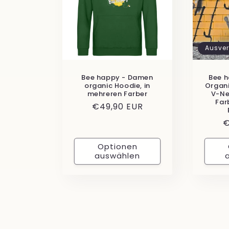
Ausver
Bee happy - Damen
Bee 
organic Hoodie, in
Organi
mehreren Farber
V-Ne
Far
Normaler
€49,90 EUR
Preis
N
€
P
Optionen
auswählen