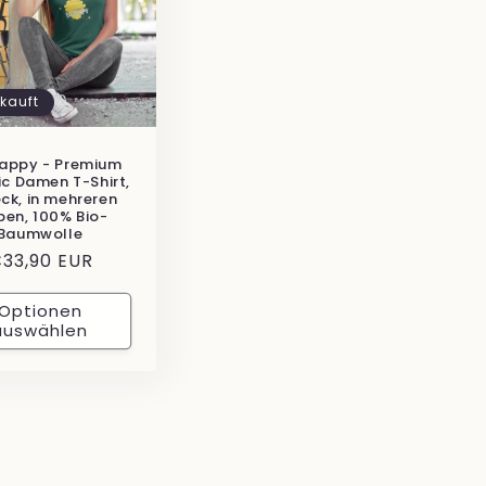
kauft
happy - Premium
c Damen T-Shirt,
ck, in mehreren
ben, 100% Bio-
Baumwolle
ormaler
33,90 EUR
reis
Optionen
auswählen