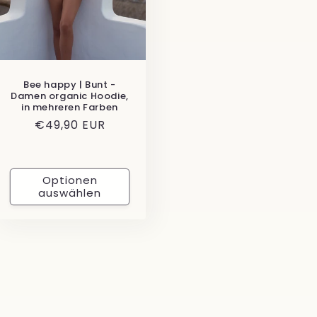
Bee happy | Bunt -
Damen organic Hoodie,
in mehreren Farben
Normaler
€49,90 EUR
Preis
Optionen
auswählen